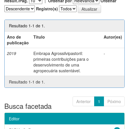
Result./Pág.
|
Ordenar por
Ordenar
Registro(s)
Resultado 1-1 de 1.
Ano de
Título
Autor(es)
publicação
2019
Embrapa Agrossilvipastoril:
-
primeiras contribuições para o
desenvolvimento de uma
agropecuária sustentável.
Resultado 1-1 de 1.
Anterior
1
Póximo
Busca facetada
Editor