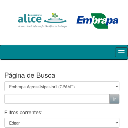
Skip
navigation
Página de Busca
Filtros correntes: