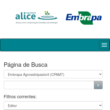
Skip
navigation
Página de Busca
Filtros correntes: