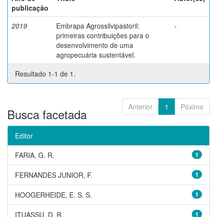
publicação
2019
Embrapa Agrossilvipastoril:
-
primeiras contribuições para o
desenvolvimento de uma
agropecuária sustentável.
Resultado 1-1 de 1.
Anterior
1
Póximo
Busca facetada
Editor
FARIA, G. R.
1
FERNANDES JUNIOR, F.
1
HOOGERHEIDE, E. S. S.
1
ITUASSU, D. R.
1