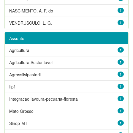
NASCIMENTO, A. F. do
1
VENDRUSCULO, L. G.
1
Assunto
Agricultura
1
Agricultura Sustentável
1
Agrossilvipastoril
1
Ilpf
1
Integracao lavoura-pecuaria-floresta
1
Mato Grosso
1
Sinop-MT
1