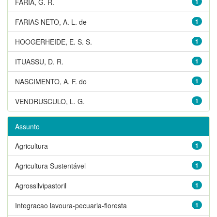
FARIA, G. R.
1
FARIAS NETO, A. L. de
1
HOOGERHEIDE, E. S. S.
1
ITUASSU, D. R.
1
NASCIMENTO, A. F. do
1
VENDRUSCULO, L. G.
1
Assunto
Agricultura
1
Agricultura Sustentável
1
Agrossilvipastoril
1
Integracao lavoura-pecuaria-floresta
1