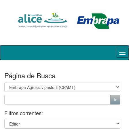
Skip
navigation
Página de Busca
Filtros correntes: