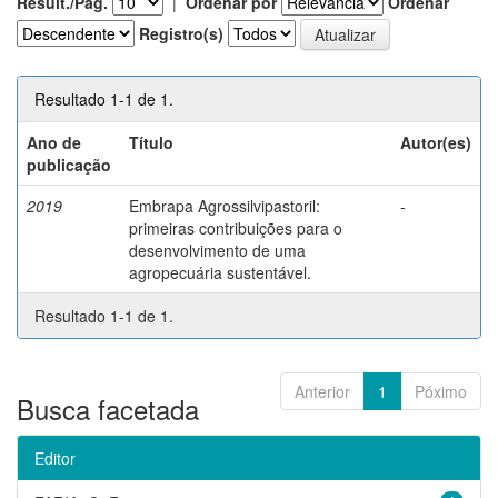
Result./Pág.
|
Ordenar por
Ordenar
Registro(s)
Resultado 1-1 de 1.
Ano de
Título
Autor(es)
publicação
2019
Embrapa Agrossilvipastoril:
-
primeiras contribuições para o
desenvolvimento de uma
agropecuária sustentável.
Resultado 1-1 de 1.
Anterior
1
Póximo
Busca facetada
Editor