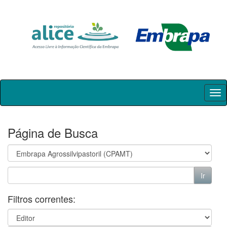
Skip
navigation
Página de Busca
Filtros correntes: