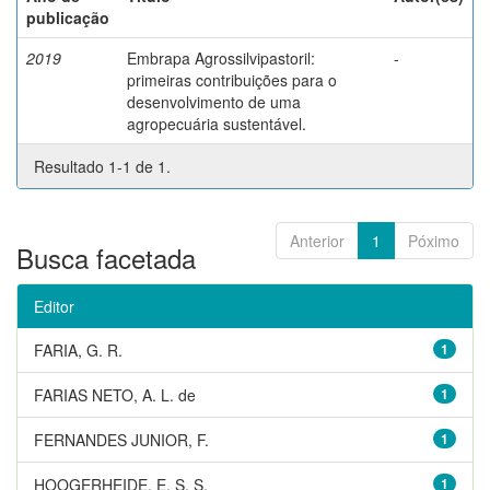
publicação
2019
Embrapa Agrossilvipastoril:
-
primeiras contribuições para o
desenvolvimento de uma
agropecuária sustentável.
Resultado 1-1 de 1.
Anterior
1
Póximo
Busca facetada
Editor
FARIA, G. R.
1
FARIAS NETO, A. L. de
1
FERNANDES JUNIOR, F.
1
HOOGERHEIDE, E. S. S.
1