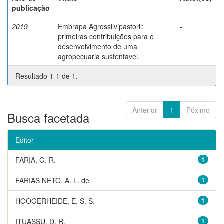
publicação
2019
Embrapa Agrossilvipastoril:
-
primeiras contribuições para o
desenvolvimento de uma
agropecuária sustentável.
Resultado 1-1 de 1.
Anterior
1
Póximo
Busca facetada
Editor
FARIA, G. R.
1
FARIAS NETO, A. L. de
1
HOOGERHEIDE, E. S. S.
1
ITUASSU, D. R.
1