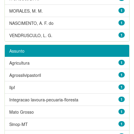
MORALES, M. M.
1
NASCIMENTO, A. F. do
1
VENDRUSCULO, L. G.
1
Assunto
Agricultura
1
Agrossilvipastoril
1
Ilpf
1
Integracao lavoura-pecuaria-floresta
1
Mato Grosso
1
Sinop-MT
1