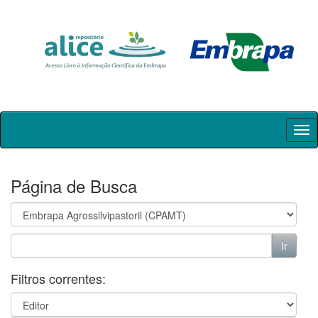
Skip
navigation
Página de Busca
Filtros correntes: