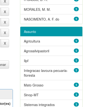
MORALES, M. M.
1
NASCIMENTO, A. F. do
1
Assunto
Agricultura
1
Agrossilvipastoril
1
Ilpf
1
Integracao lavoura-pecuaria-
1
floresta
Mato Grosso
1
Sinop-MT
1
tor(es)
Sistemas integrados
1