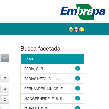
Busca facetada
Editor
FARIA, G. R.
1
FARIAS NETO, A. L. de
1
FERNANDES JUNIOR, F.
1
HOOGERHEIDE, E. S. S.
1
ITUASSU, D. R.
1