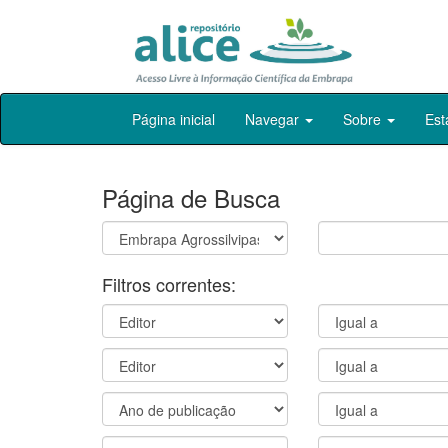
Skip
Página inicial
Navegar
Sobre
Est
navigation
Página de Busca
Filtros correntes: