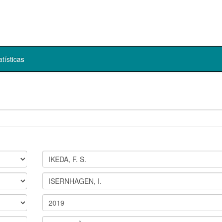
atísticas