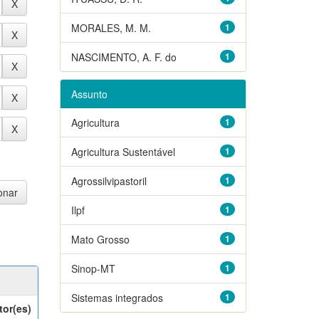
MORALES, M. M.
1
NASCIMENTO, A. F. do
1
Assunto
Agricultura
1
Agricultura Sustentável
1
Agrossilvipastoril
1
Ilpf
1
Mato Grosso
1
Sinop-MT
1
Sistemas integrados
1
tor(es)