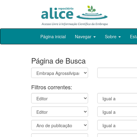
Skip
Página inicial
Navegar
Sobre
Est
navigation
Página de Busca
Filtros correntes: