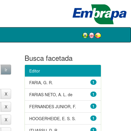
Busca facetada
Editor
FARIA, G. R.
1
FARIAS NETO, A. L. de
1
FERNANDES JUNIOR, F.
1
HOOGERHEIDE, E. S. S.
1
ITUASSU, D. R.
1