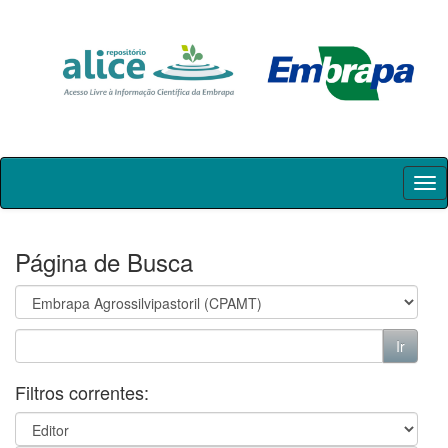
Skip
navigation
Página de Busca
Filtros correntes: