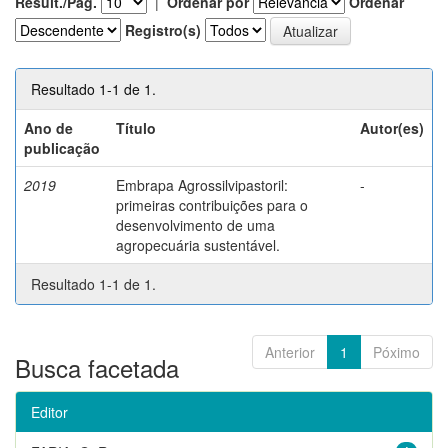
Result./Pág.
|
Ordenar por
Ordenar
Registro(s)
Resultado 1-1 de 1.
Ano de
Título
Autor(es)
publicação
2019
Embrapa Agrossilvipastoril:
-
primeiras contribuições para o
desenvolvimento de uma
agropecuária sustentável.
Resultado 1-1 de 1.
Anterior
1
Póximo
Busca facetada
Editor