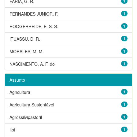
FARIA, G. R.
1
FERNANDES JUNIOR, F.
1
HOOGERHEIDE, E. S. S.
1
ITUASSU, D. R.
1
MORALES, M. M.
1
NASCIMENTO, A. F. do
1
Assunto
Agricultura
1
Agricultura Sustentável
1
Agrossilvipastoril
1
Ilpf
1