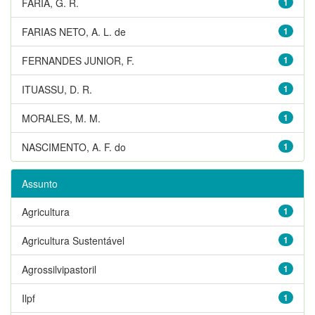
FARIA, G. R.
1
FARIAS NETO, A. L. de
1
FERNANDES JUNIOR, F.
1
ITUASSU, D. R.
1
MORALES, M. M.
1
NASCIMENTO, A. F. do
1
Assunto
Agricultura
1
Agricultura Sustentável
1
Agrossilvipastoril
1
Ilpf
1