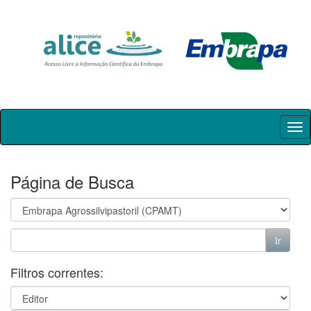
Skip
navigation
Página de Busca
Filtros correntes: