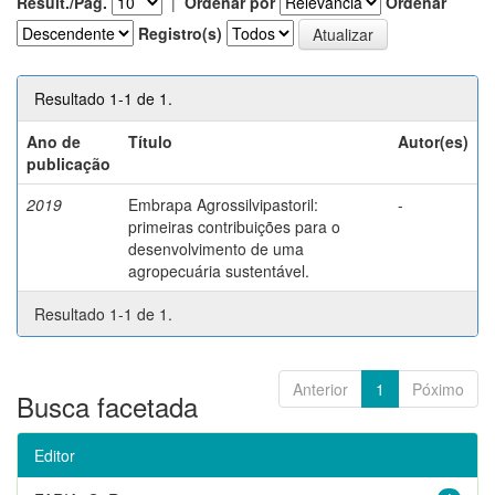
Result./Pág.
|
Ordenar por
Ordenar
Registro(s)
Resultado 1-1 de 1.
Ano de
Título
Autor(es)
publicação
2019
Embrapa Agrossilvipastoril:
-
primeiras contribuições para o
desenvolvimento de uma
agropecuária sustentável.
Resultado 1-1 de 1.
Anterior
1
Póximo
Busca facetada
Editor