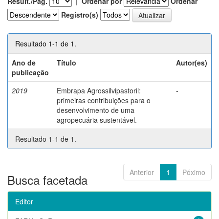
Result./Pág.
|
Ordenar por
Ordenar
Registro(s)
Resultado 1-1 de 1.
Ano de
Título
Autor(es)
publicação
2019
Embrapa Agrossilvipastoril:
-
primeiras contribuições para o
desenvolvimento de uma
agropecuária sustentável.
Resultado 1-1 de 1.
Anterior
1
Póximo
Busca facetada
Editor