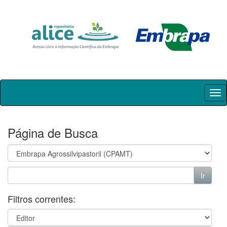
Skip
navigation
Página de Busca
Filtros correntes: