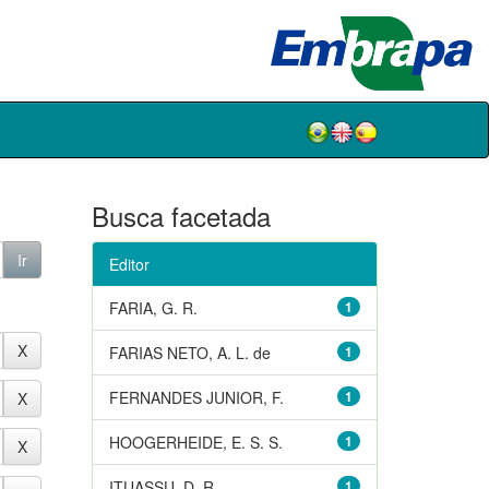
Busca facetada
Editor
FARIA, G. R.
1
FARIAS NETO, A. L. de
1
FERNANDES JUNIOR, F.
1
HOOGERHEIDE, E. S. S.
1
ITUASSU, D. R.
1