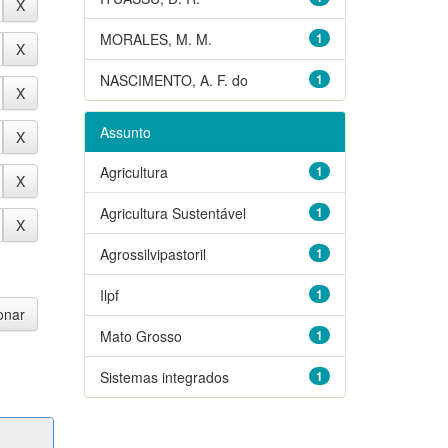
MORALES, M. M.
1
NASCIMENTO, A. F. do
1
Assunto
Agricultura
1
Agricultura Sustentável
1
Agrossilvipastoril
1
Ilpf
1
Mato Grosso
1
Sistemas integrados
1