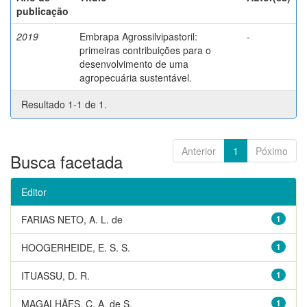
publicação
2019
Embrapa Agrossilvipastoril:
-
primeiras contribuições para o
desenvolvimento de uma
agropecuária sustentável.
Resultado 1-1 de 1.
Anterior
1
Póximo
Busca facetada
Editor
FARIAS NETO, A. L. de
1
HOOGERHEIDE, E. S. S.
1
ITUASSU, D. R.
1
MAGALHÃES, C. A. de S.
1