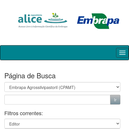
Skip
navigation
Página de Busca
Filtros correntes: