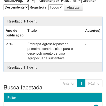
Result./Pág.
|
Ordenar por
Ordenar
Registro(s)
Resultado 1-1 de 1.
Ano de
Título
Autor(es)
publicação
2019
Embrapa Agrossilvipastoril:
-
primeiras contribuições para o
desenvolvimento de uma
agropecuária sustentável.
Resultado 1-1 de 1.
Anterior
1
Póximo
Busca facetada
Editor