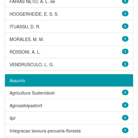
FARIAS NETO, A. L. de
1
HOOGERHEIDE, E. S. S.
1
ITUASSU, D. R.
1
MORALES, M. M.
1
ROSSONI, A. L.
1
VENDRUSCULO, L. G.
1
Assunto
Agricultura Sustentável
1
Agrossilvipastoril
1
Ilpf
1
Integracao lavoura-pecuaria-floresta
1