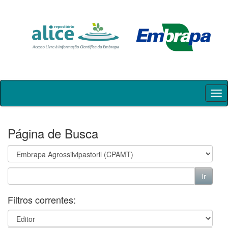
Skip
navigation
Página de Busca
Filtros correntes: