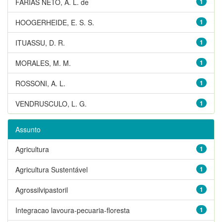
FARIAS NETO, A. L. de
1
HOOGERHEIDE, E. S. S.
1
ITUASSU, D. R.
1
MORALES, M. M.
1
ROSSONI, A. L.
1
VENDRUSCULO, L. G.
1
Assunto
Agricultura
1
Agricultura Sustentável
1
Agrossilvipastoril
1
Integracao lavoura-pecuaria-floresta
1