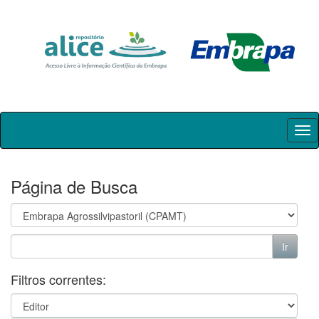
Skip
navigation
Página de Busca
Filtros correntes: