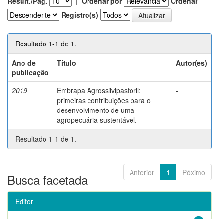
Result./Pág.
|
Ordenar por
Ordenar
Registro(s)
Resultado 1-1 de 1.
Ano de
Título
Autor(es)
publicação
2019
Embrapa Agrossilvipastoril:
-
primeiras contribuições para o
desenvolvimento de uma
agropecuária sustentável.
Resultado 1-1 de 1.
Anterior
1
Póximo
Busca facetada
Editor