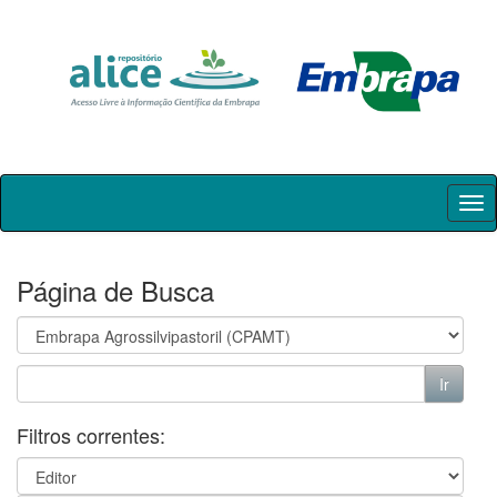
Skip
navigation
Página de Busca
Filtros correntes: