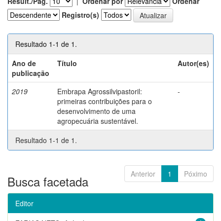
Result./Pág.
|
Ordenar por
Ordenar
Registro(s)
Resultado 1-1 de 1.
Ano de
Título
Autor(es)
publicação
2019
Embrapa Agrossilvipastoril:
-
primeiras contribuições para o
desenvolvimento de uma
agropecuária sustentável.
Resultado 1-1 de 1.
Anterior
1
Póximo
Busca facetada
Editor