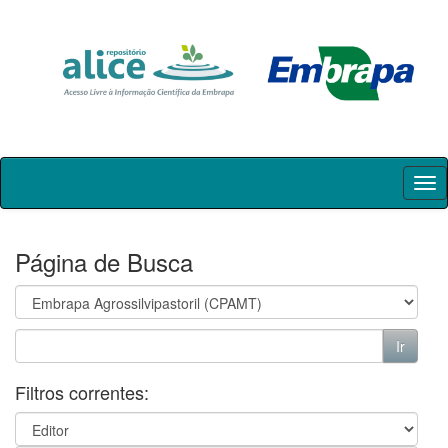
Skip
navigation
Página de Busca
Filtros correntes: