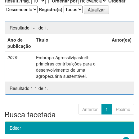
Result./Pág.
|
Ordenar por
Ordenar
Registro(s)
Resultado 1-1 de 1.
Ano de
Título
Autor(es)
publicação
2019
Embrapa Agrossilvipastoril:
-
primeiras contribuições para o
desenvolvimento de uma
agropecuária sustentável.
Resultado 1-1 de 1.
Anterior
1
Póximo
Busca facetada
Editor