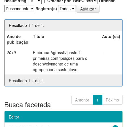
Result./Pág.
|
Ordenar por
Ordenar
Registro(s)
Resultado 1-1 de 1.
Ano de
Título
Autor(es)
publicação
2019
Embrapa Agrossilvipastoril:
-
primeiras contribuições para o
desenvolvimento de uma
agropecuária sustentável.
Resultado 1-1 de 1.
Anterior
1
Póximo
Busca facetada
Editor