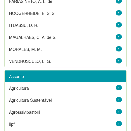
FARIAS NETO, A. L. de
1
HOOGERHEIDE, E. S. S.
1
ITUASSU, D. R.
1
MAGALHÃES, C. A. de S.
1
MORALES, M. M.
1
VENDRUSCULO, L. G.
1
Assunto
Agricultura
1
Agricultura Sustentável
1
Agrossilvipastoril
1
Ilpf
1