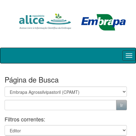
Skip
navigation
Página de Busca
Filtros correntes: