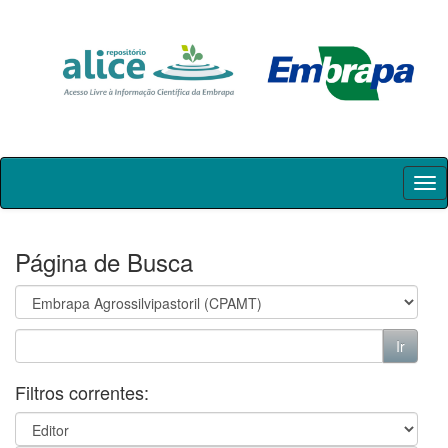
Skip
navigation
Página de Busca
Filtros correntes: