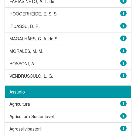
FARIAS NETO, A. L. de
1
HOOGERHEIDE, E. S. S.
1
ITUASSU, D. R.
1
MAGALHÃES, C. A. de S.
1
MORALES, M. M.
1
ROSSONI, A. L.
1
VENDRUSCULO, L. G.
1
Assunto
Agricultura
1
Agricultura Sustentável
1
Agrossilvipastoril
1