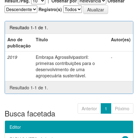
Result./Pág.
|
Ordenar por
Ordenar
Registro(s)
Resultado 1-1 de 1.
Ano de
Título
Autor(es)
publicação
2019
Embrapa Agrossilvipastoril:
-
primeiras contribuições para o
desenvolvimento de uma
agropecuária sustentável.
Resultado 1-1 de 1.
Anterior
1
Póximo
Busca facetada
Editor