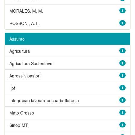
MORALES, M. M.
1
ROSSONI, A. L.
1
Assunto
Agricultura
1
Agricultura Sustentável
1
Agrossilvipastoril
1
Ilpf
1
Integracao lavoura-pecuaria-floresta
1
Mato Grosso
1
Sinop-MT
1