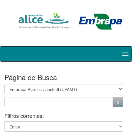
Skip
navigation
Página de Busca
Filtros correntes: