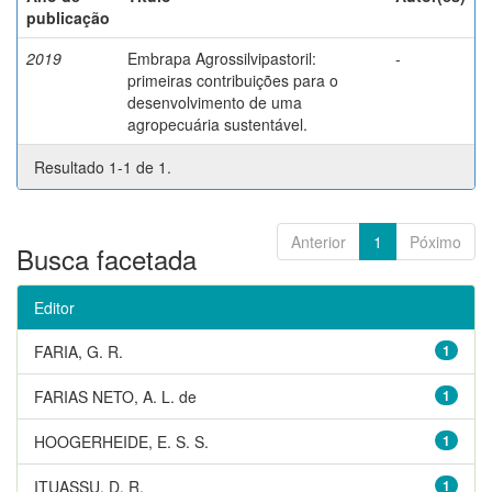
publicação
2019
Embrapa Agrossilvipastoril:
-
primeiras contribuições para o
desenvolvimento de uma
agropecuária sustentável.
Resultado 1-1 de 1.
Anterior
1
Póximo
Busca facetada
Editor
FARIA, G. R.
1
FARIAS NETO, A. L. de
1
HOOGERHEIDE, E. S. S.
1
ITUASSU, D. R.
1