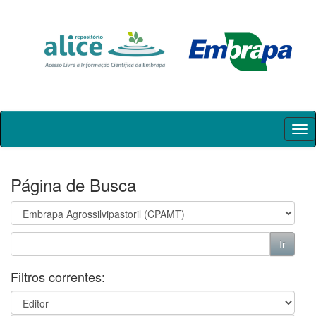
Skip
navigation
Página de Busca
Filtros correntes: