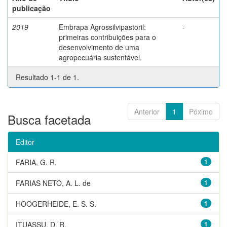
publicação
2019
Embrapa Agrossilvipastoril:
-
primeiras contribuições para o
desenvolvimento de uma
agropecuária sustentável.
Resultado 1-1 de 1.
Anterior
1
Póximo
Busca facetada
Editor
FARIA, G. R.
1
FARIAS NETO, A. L. de
1
HOOGERHEIDE, E. S. S.
1
ITUASSU, D. R.
1