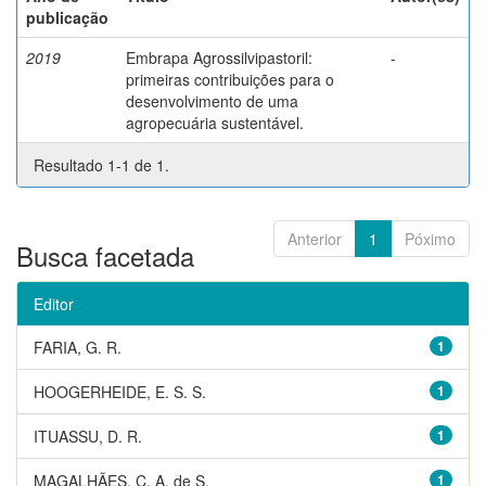
publicação
2019
Embrapa Agrossilvipastoril:
-
primeiras contribuições para o
desenvolvimento de uma
agropecuária sustentável.
Resultado 1-1 de 1.
Anterior
1
Póximo
Busca facetada
Editor
FARIA, G. R.
1
HOOGERHEIDE, E. S. S.
1
ITUASSU, D. R.
1
MAGALHÃES, C. A. de S.
1