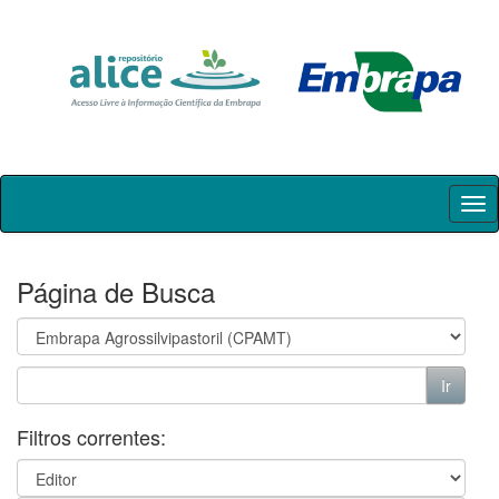
Skip
navigation
Página de Busca
Filtros correntes: