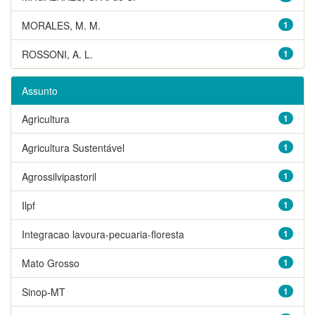
MORALES, M. M.
1
ROSSONI, A. L.
1
Assunto
Agricultura
1
Agricultura Sustentável
1
Agrossilvipastoril
1
Ilpf
1
Integracao lavoura-pecuaria-floresta
1
Mato Grosso
1
Sinop-MT
1