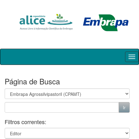
Skip
navigation
Página de Busca
Filtros correntes: