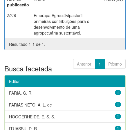
publicação
2019
Embrapa Agrossilvipastoril:
-
primeiras contribuições para o
desenvolvimento de uma
agropecuária sustentável.
Resultado 1-1 de 1.
Anterior
1
Póximo
Busca facetada
Editor
FARIA, G. R.
1
FARIAS NETO, A. L. de
1
HOOGERHEIDE, E. S. S.
1
ITUASSU, D. R.
1