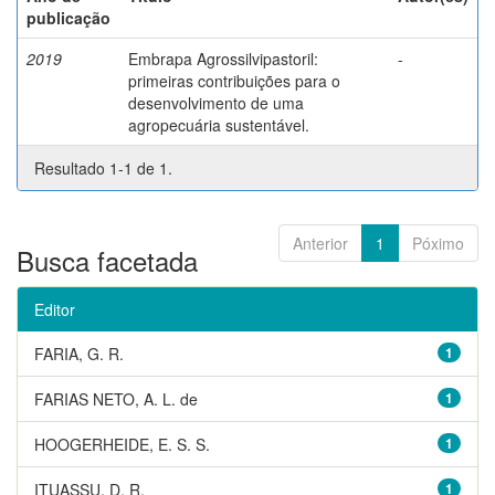
publicação
2019
Embrapa Agrossilvipastoril:
-
primeiras contribuições para o
desenvolvimento de uma
agropecuária sustentável.
Resultado 1-1 de 1.
Anterior
1
Póximo
Busca facetada
Editor
FARIA, G. R.
1
FARIAS NETO, A. L. de
1
HOOGERHEIDE, E. S. S.
1
ITUASSU, D. R.
1