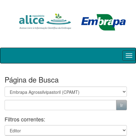
Skip
navigation
Página de Busca
Filtros correntes: