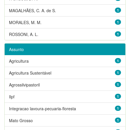
MAGALHÃES, C. A. de S.
1
MORALES, M. M.
1
ROSSONI, A. L.
1
Assunto
Agricultura
1
Agricultura Sustentável
1
Agrossilvipastoril
1
Ilpf
1
Integracao lavoura-pecuaria-floresta
1
Mato Grosso
1