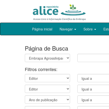
Skip
Página inicial
Navegar
Sobre
Est
navigation
Página de Busca
Filtros correntes: