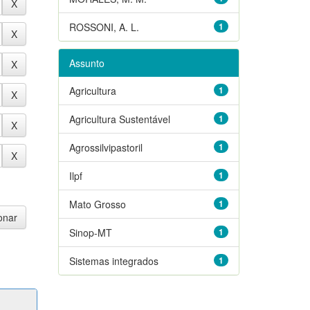
ROSSONI, A. L.
1
Assunto
Agricultura
1
Agricultura Sustentável
1
Agrossilvipastoril
1
Ilpf
1
Mato Grosso
1
Sinop-MT
1
Sistemas integrados
1