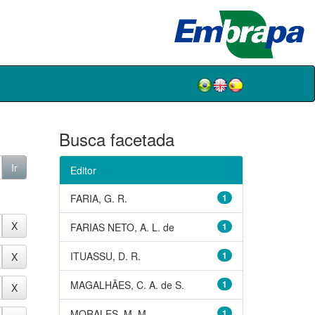
Busca facetada
Editor
FARIA, G. R.
1
FARIAS NETO, A. L. de
1
ITUASSU, D. R.
1
MAGALHÃES, C. A. de S.
1
MORALES, M. M.
1