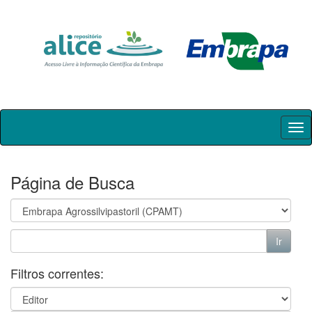
Skip
navigation
Página de Busca
Filtros correntes: