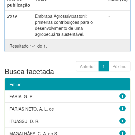
publicação
2019
Embrapa Agrossilvipastoril:
-
primeiras contribuições para o
desenvolvimento de uma
agropecuária sustentável.
Resultado 1-1 de 1.
Anterior
1
Póximo
Busca facetada
Editor
FARIA, G. R.
1
FARIAS NETO, A. L. de
1
ITUASSU, D. R.
1
MAGALHÃES, C. A. de S.
1