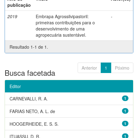
publicação
2019
Embrapa Agrossilvipastoril:
-
primeiras contribuições para o
desenvolvimento de uma
agropecuária sustentável.
Resultado 1-1 de 1.
Anterior
1
Póximo
Busca facetada
Editor
CARNEVALLI, R. A.
1
FARIAS NETO, A. L. de
1
HOOGERHEIDE, E. S. S.
1
ITUASSU, D. R.
1