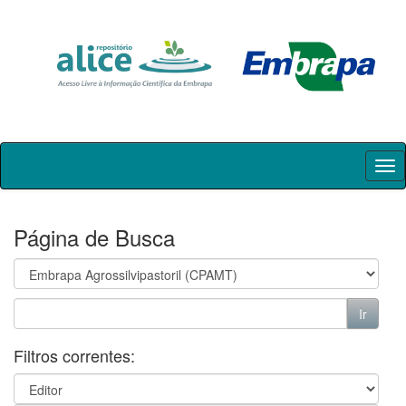
Skip
navigation
Página de Busca
Filtros correntes: