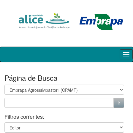
Skip
navigation
Página de Busca
Filtros correntes: