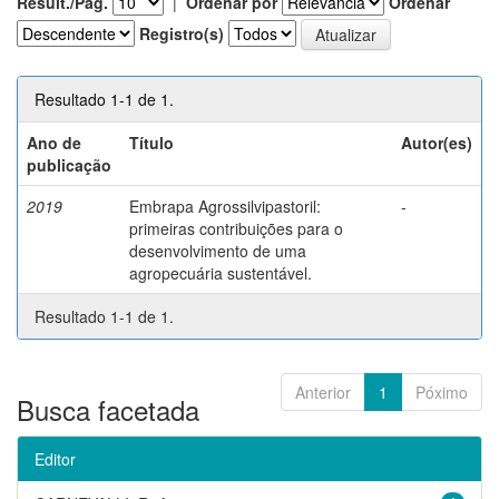
Result./Pág.
|
Ordenar por
Ordenar
Registro(s)
Resultado 1-1 de 1.
Ano de
Título
Autor(es)
publicação
2019
Embrapa Agrossilvipastoril:
-
primeiras contribuições para o
desenvolvimento de uma
agropecuária sustentável.
Resultado 1-1 de 1.
Anterior
1
Póximo
Busca facetada
Editor