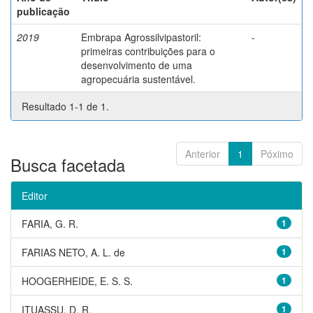
publicação
2019
Embrapa Agrossilvipastoril:
-
primeiras contribuições para o
desenvolvimento de uma
agropecuária sustentável.
Resultado 1-1 de 1.
Anterior
1
Póximo
Busca facetada
Editor
FARIA, G. R.
1
FARIAS NETO, A. L. de
1
HOOGERHEIDE, E. S. S.
1
ITUASSU, D. R.
1