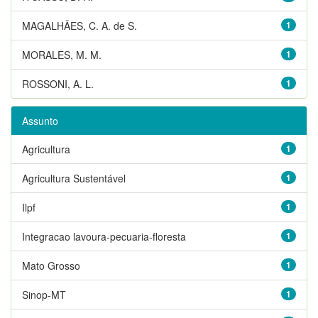
MAGALHÃES, C. A. de S.
1
MORALES, M. M.
1
ROSSONI, A. L.
1
Assunto
Agricultura
1
Agricultura Sustentável
1
Ilpf
1
Integracao lavoura-pecuaria-floresta
1
Mato Grosso
1
Sinop-MT
1