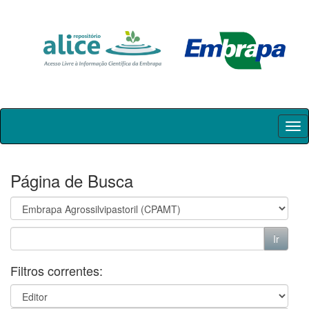
Skip
navigation
Página de Busca
Filtros correntes: