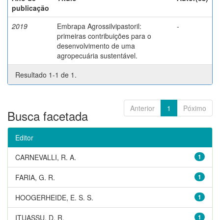
publicação
2019
Embrapa Agrossilvipastoril:
-
primeiras contribuições para o
desenvolvimento de uma
agropecuária sustentável.
Resultado 1-1 de 1.
Anterior
1
Póximo
Busca facetada
Editor
CARNEVALLI, R. A.
1
FARIA, G. R.
1
HOOGERHEIDE, E. S. S.
1
ITUASSU, D. R.
1