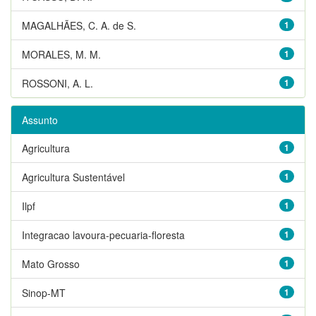
MAGALHÃES, C. A. de S.
1
MORALES, M. M.
1
ROSSONI, A. L.
1
Assunto
Agricultura
1
Agricultura Sustentável
1
Ilpf
1
Integracao lavoura-pecuaria-floresta
1
Mato Grosso
1
Sinop-MT
1