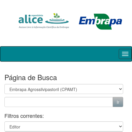
Skip
navigation
Página de Busca
Filtros correntes: