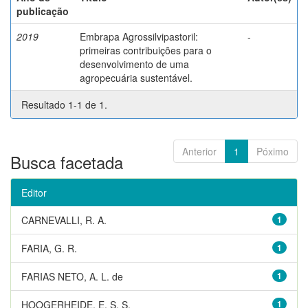
publicação
2019
Embrapa Agrossilvipastoril:
-
primeiras contribuições para o
desenvolvimento de uma
agropecuária sustentável.
Resultado 1-1 de 1.
Anterior
1
Póximo
Busca facetada
Editor
CARNEVALLI, R. A.
1
FARIA, G. R.
1
FARIAS NETO, A. L. de
1
HOOGERHEIDE, E. S. S.
1