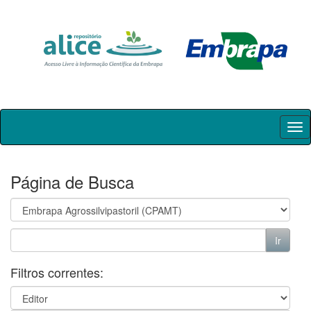
Skip
navigation
Página de Busca
Filtros correntes: