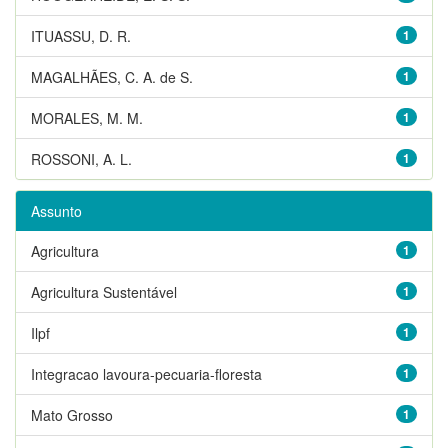
ITUASSU, D. R.
1
MAGALHÃES, C. A. de S.
1
MORALES, M. M.
1
ROSSONI, A. L.
1
Assunto
Agricultura
1
Agricultura Sustentável
1
Ilpf
1
Integracao lavoura-pecuaria-floresta
1
Mato Grosso
1