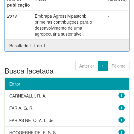
publicação
2019
Embrapa Agrossilvipastoril:
-
primeiras contribuições para o
desenvolvimento de uma
agropecuária sustentável.
Resultado 1-1 de 1.
Anterior
1
Póximo
Busca facetada
Editor
CARNEVALLI, R. A.
1
FARIA, G. R.
1
FARIAS NETO, A. L. de
1
HOOGERHEIDE, E. S. S.
1