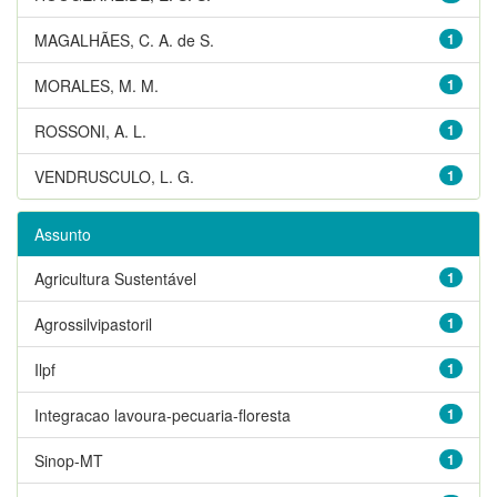
MAGALHÃES, C. A. de S.
1
MORALES, M. M.
1
ROSSONI, A. L.
1
VENDRUSCULO, L. G.
1
Assunto
Agricultura Sustentável
1
Agrossilvipastoril
1
Ilpf
1
Integracao lavoura-pecuaria-floresta
1
Sinop-MT
1