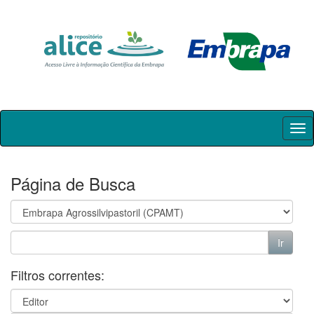
Skip
navigation
Página de Busca
Filtros correntes: