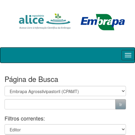
Skip
navigation
Página de Busca
Filtros correntes: