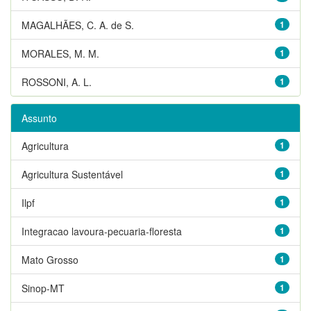
MAGALHÃES, C. A. de S.
1
MORALES, M. M.
1
ROSSONI, A. L.
1
Assunto
Agricultura
1
Agricultura Sustentável
1
Ilpf
1
Integracao lavoura-pecuaria-floresta
1
Mato Grosso
1
Sinop-MT
1