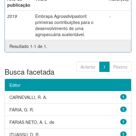
publicação
2019
Embrapa Agrossilvipastoril:
-
primeiras contribuições para o
desenvolvimento de uma
agropecuária sustentável.
Resultado 1-1 de 1.
Anterior
1
Póximo
Busca facetada
Editor
CARNEVALLI, R. A.
1
FARIA, G. R.
1
FARIAS NETO, A. L. de
1
ITUASSU, D. R.
1