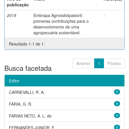
publicação
2019
Embrapa Agrossilvipastoril:
-
primeiras contribuições para o
desenvolvimento de uma
agropecuária sustentável.
Resultado 1-1 de 1.
Anterior
1
Póximo
Busca facetada
Editor
CARNEVALLI, R. A.
1
FARIA, G. R.
1
FARIAS NETO, A. L. de
1
FERNANDES JUNIOR, F.
1