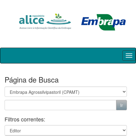
Skip
navigation
Página de Busca
Filtros correntes: