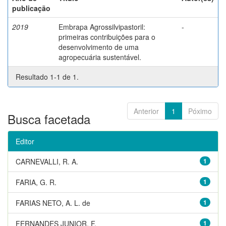
publicação
2019
Embrapa Agrossilvipastoril:
-
primeiras contribuições para o
desenvolvimento de uma
agropecuária sustentável.
Resultado 1-1 de 1.
Anterior
1
Póximo
Busca facetada
Editor
CARNEVALLI, R. A.
1
FARIA, G. R.
1
FARIAS NETO, A. L. de
1
FERNANDES JUNIOR, F.
1