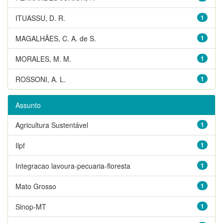
ITUASSU, D. R.
1
MAGALHÃES, C. A. de S.
1
MORALES, M. M.
1
ROSSONI, A. L.
1
Assunto
Agricultura Sustentável
1
Ilpf
1
Integracao lavoura-pecuaria-floresta
1
Mato Grosso
1
Sinop-MT
1