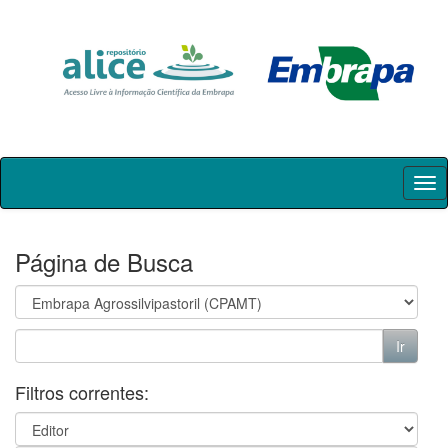
Skip
navigation
Página de Busca
Filtros correntes: