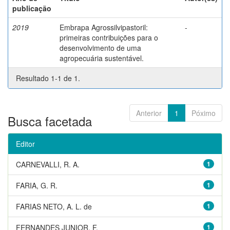
publicação
2019
Embrapa Agrossilvipastoril:
-
primeiras contribuições para o
desenvolvimento de uma
agropecuária sustentável.
Resultado 1-1 de 1.
Anterior
1
Póximo
Busca facetada
Editor
CARNEVALLI, R. A.
1
FARIA, G. R.
1
FARIAS NETO, A. L. de
1
FERNANDES JUNIOR, F.
1