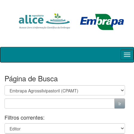
Skip
navigation
Página de Busca
Filtros correntes: