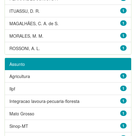
ITUASSU, D. R.
1
MAGALHÃES, C. A. de S.
1
MORALES, M. M.
1
ROSSONI, A. L.
1
Assunto
Agricultura
1
Ilpf
1
Integracao lavoura-pecuaria-floresta
1
Mato Grosso
1
Sinop-MT
1