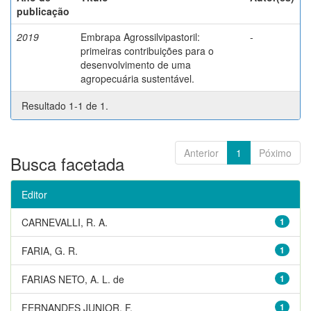
publicação
2019
Embrapa Agrossilvipastoril:
-
primeiras contribuições para o
desenvolvimento de uma
agropecuária sustentável.
Resultado 1-1 de 1.
Anterior
1
Póximo
Busca facetada
Editor
CARNEVALLI, R. A.
1
FARIA, G. R.
1
FARIAS NETO, A. L. de
1
FERNANDES JUNIOR, F.
1