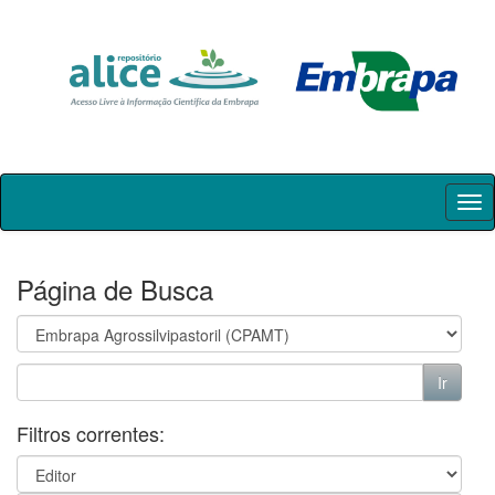
Skip
navigation
Página de Busca
Filtros correntes: