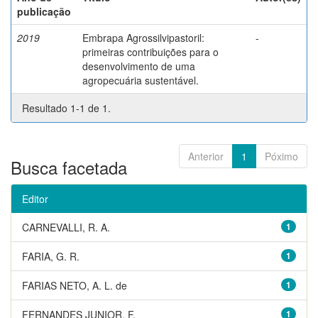
publicação
2019
Embrapa Agrossilvipastoril:
-
primeiras contribuições para o
desenvolvimento de uma
agropecuária sustentável.
Resultado 1-1 de 1.
Anterior
1
Póximo
Busca facetada
Editor
CARNEVALLI, R. A.
1
FARIA, G. R.
1
FARIAS NETO, A. L. de
1
FERNANDES JUNIOR, F.
1