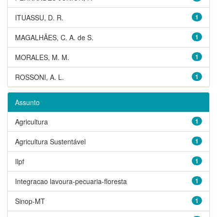
ITUASSU, D. R.
1
MAGALHÃES, C. A. de S.
1
MORALES, M. M.
1
ROSSONI, A. L.
1
Assunto
Agricultura
1
Agricultura Sustentável
1
Ilpf
1
Integracao lavoura-pecuaria-floresta
1
Sinop-MT
1