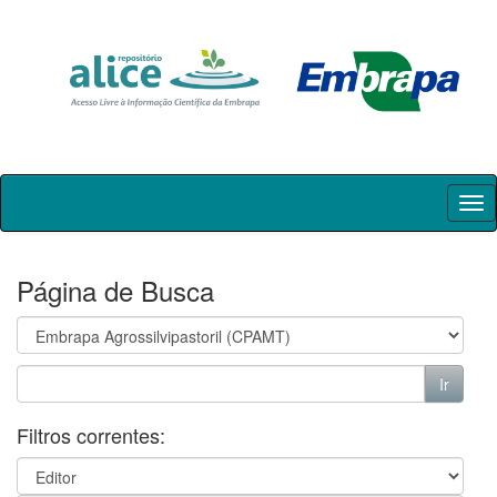
Skip
navigation
Página de Busca
Filtros correntes: