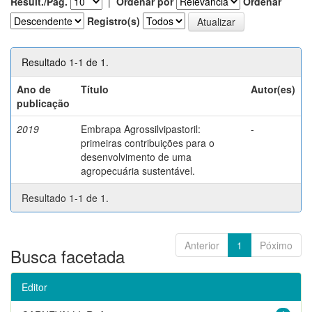
Result./Pág.
|
Ordenar por
Ordenar
Registro(s)
Resultado 1-1 de 1.
Ano de
Título
Autor(es)
publicação
2019
Embrapa Agrossilvipastoril:
-
primeiras contribuições para o
desenvolvimento de uma
agropecuária sustentável.
Resultado 1-1 de 1.
Anterior
1
Póximo
Busca facetada
Editor