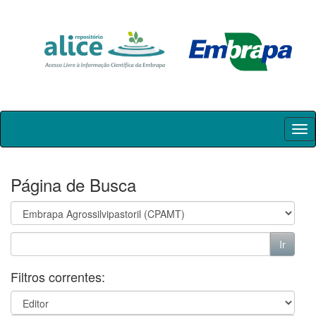
Skip
navigation
Página de Busca
Filtros correntes: