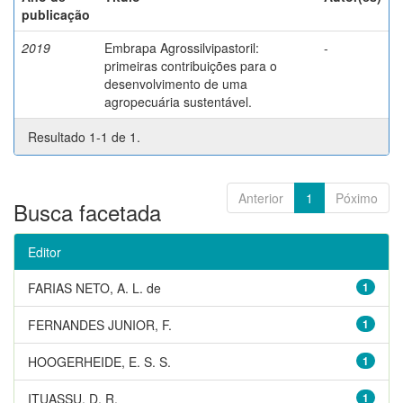
publicação
2019
Embrapa Agrossilvipastoril:
-
primeiras contribuições para o
desenvolvimento de uma
agropecuária sustentável.
Resultado 1-1 de 1.
Anterior
1
Póximo
Busca facetada
Editor
FARIAS NETO, A. L. de
1
FERNANDES JUNIOR, F.
1
HOOGERHEIDE, E. S. S.
1
ITUASSU, D. R.
1