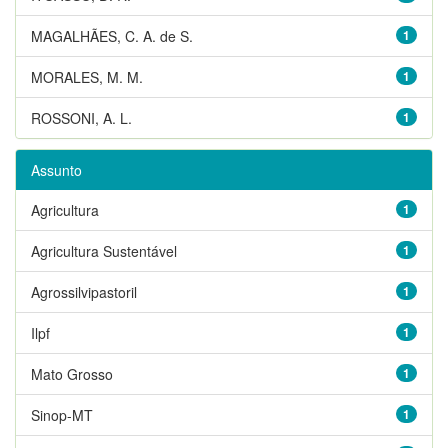
MAGALHÃES, C. A. de S.
1
MORALES, M. M.
1
ROSSONI, A. L.
1
Assunto
Agricultura
1
Agricultura Sustentável
1
Agrossilvipastoril
1
Ilpf
1
Mato Grosso
1
Sinop-MT
1