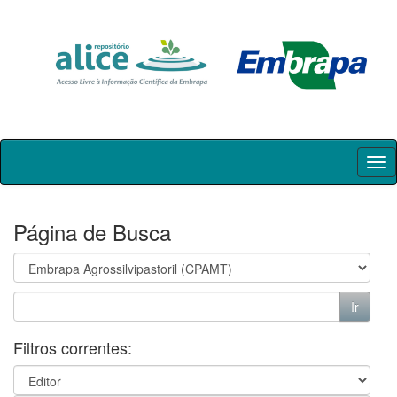
Skip
navigation
Página de Busca
Filtros correntes: