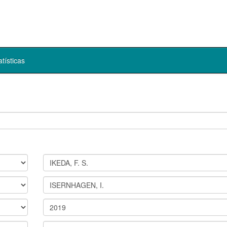
atísticas