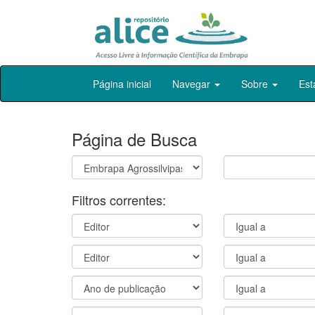
Skip
Página inicial
Navegar
Sobre
Est
navigation
Página de Busca
Filtros correntes: