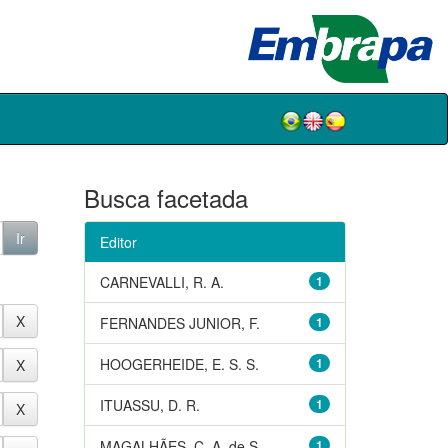
Busca facetada
Editor
CARNEVALLI, R. A.
1
FERNANDES JUNIOR, F.
1
HOOGERHEIDE, E. S. S.
1
ITUASSU, D. R.
1
MAGALHÃES, C. A. de S.
1