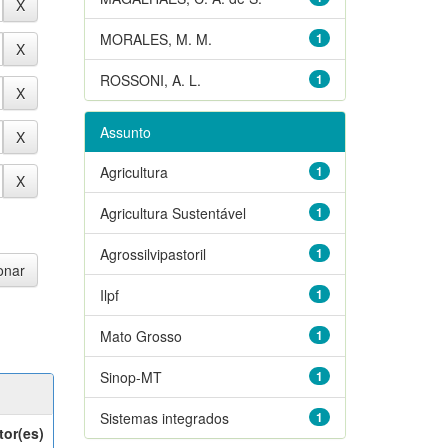
MORALES, M. M.
1
ROSSONI, A. L.
1
Assunto
Agricultura
1
Agricultura Sustentável
1
Agrossilvipastoril
1
Ilpf
1
Mato Grosso
1
Sinop-MT
1
Sistemas integrados
1
tor(es)