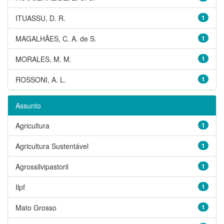
ITUASSU, D. R.
1
MAGALHÃES, C. A. de S.
1
MORALES, M. M.
1
ROSSONI, A. L.
1
Assunto
Agricultura
1
Agricultura Sustentável
1
Agrossilvipastoril
1
Ilpf
1
Mato Grosso
1