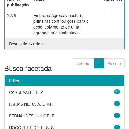
publicação
2019
Embrapa Agrossilvipastoril:
-
primeiras contribuições para o
desenvolvimento de uma
agropecuária sustentável.
Resultado 1-1 de 1.
Anterior
1
Póximo
Busca facetada
Editor
CARNEVALLI, R. A.
1
FARIAS NETO, A. L. de
1
FERNANDES JUNIOR, F.
1
HOOGERHEIDE, E. S. S.
1