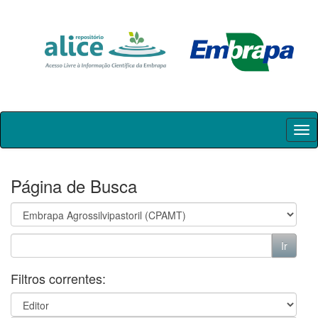
Skip
navigation
Página de Busca
Filtros correntes: