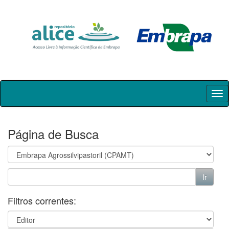
Skip
navigation
Página de Busca
Filtros correntes: