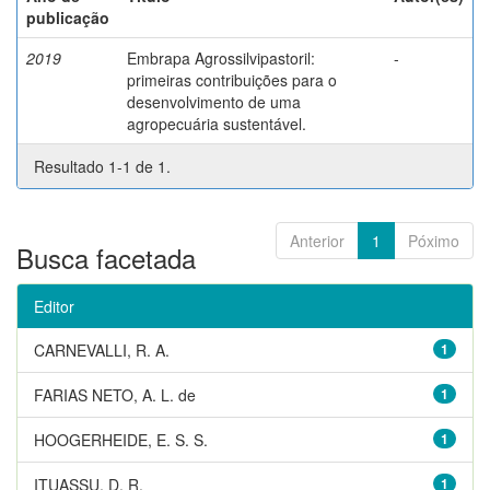
publicação
2019
Embrapa Agrossilvipastoril:
-
primeiras contribuições para o
desenvolvimento de uma
agropecuária sustentável.
Resultado 1-1 de 1.
Anterior
1
Póximo
Busca facetada
Editor
CARNEVALLI, R. A.
1
FARIAS NETO, A. L. de
1
HOOGERHEIDE, E. S. S.
1
ITUASSU, D. R.
1