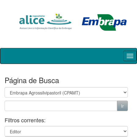
Skip
navigation
Página de Busca
Filtros correntes: