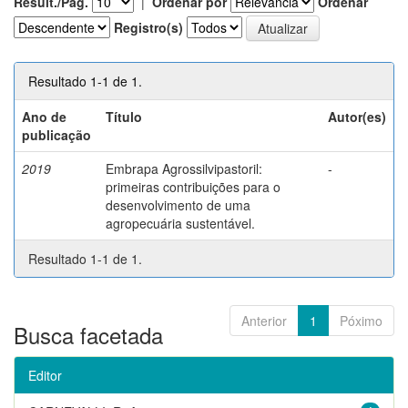
Result./Pág.
|
Ordenar por
Ordenar
Registro(s)
Resultado 1-1 de 1.
Ano de
Título
Autor(es)
publicação
2019
Embrapa Agrossilvipastoril:
-
primeiras contribuições para o
desenvolvimento de uma
agropecuária sustentável.
Resultado 1-1 de 1.
Anterior
1
Póximo
Busca facetada
Editor