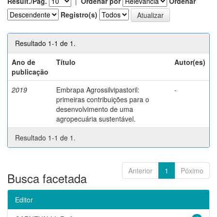
Result./Pág.
|
Ordenar por
Ordenar
Registro(s)
Resultado 1-1 de 1.
Ano de
Título
Autor(es)
publicação
2019
Embrapa Agrossilvipastoril:
-
primeiras contribuições para o
desenvolvimento de uma
agropecuária sustentável.
Resultado 1-1 de 1.
Anterior
1
Póximo
Busca facetada
Editor