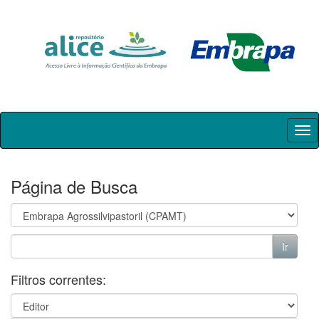
Skip
navigation
Página de Busca
Filtros correntes: