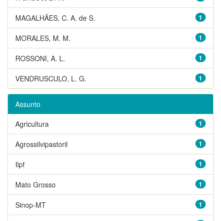
MAGALHÃES, C. A. de S.
1
MORALES, M. M.
1
ROSSONI, A. L.
1
VENDRUSCULO, L. G.
1
Assunto
Agricultura
1
Agrossilvipastoril
1
Ilpf
1
Mato Grosso
1
Sinop-MT
1