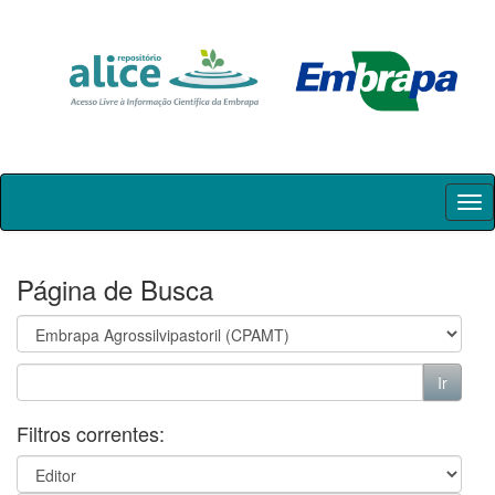
Skip
navigation
Página de Busca
Filtros correntes: