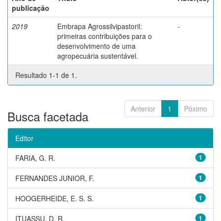
publicação
2019
Embrapa Agrossilvipastoril:
-
primeiras contribuições para o
desenvolvimento de uma
agropecuária sustentável.
Resultado 1-1 de 1.
Anterior
1
Póximo
Busca facetada
Editor
FARIA, G. R.
1
FERNANDES JUNIOR, F.
1
HOOGERHEIDE, E. S. S.
1
ITUASSU, D. R.
1