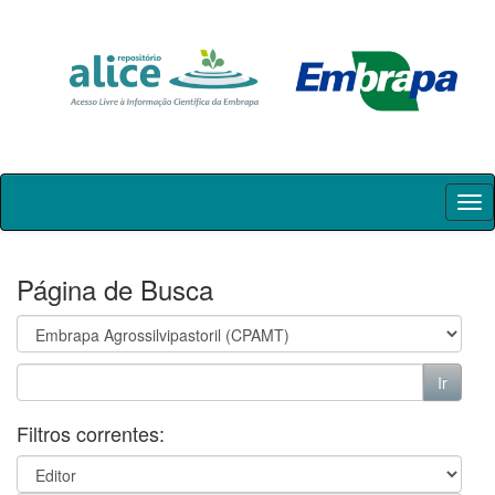
Skip
navigation
Página de Busca
Filtros correntes: