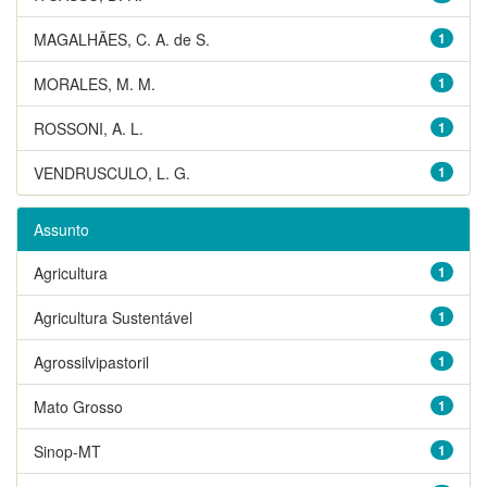
MAGALHÃES, C. A. de S.
1
MORALES, M. M.
1
ROSSONI, A. L.
1
VENDRUSCULO, L. G.
1
Assunto
Agricultura
1
Agricultura Sustentável
1
Agrossilvipastoril
1
Mato Grosso
1
Sinop-MT
1