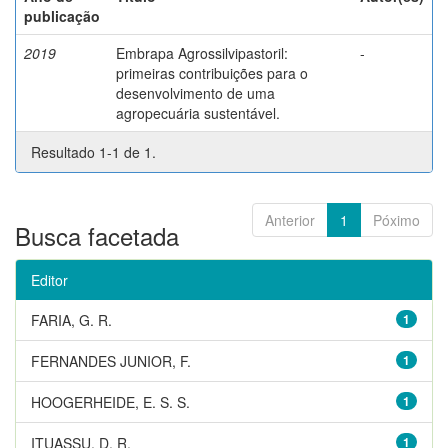
publicação
2019
Embrapa Agrossilvipastoril:
-
primeiras contribuições para o
desenvolvimento de uma
agropecuária sustentável.
Resultado 1-1 de 1.
Anterior
1
Póximo
Busca facetada
Editor
FARIA, G. R.
1
FERNANDES JUNIOR, F.
1
HOOGERHEIDE, E. S. S.
1
ITUASSU, D. R.
1