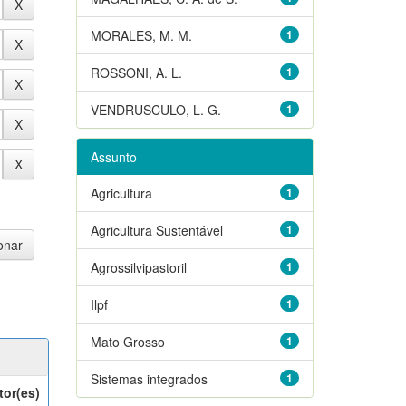
MORALES, M. M.
1
ROSSONI, A. L.
1
VENDRUSCULO, L. G.
1
Assunto
Agricultura
1
Agricultura Sustentável
1
Agrossilvipastoril
1
Ilpf
1
Mato Grosso
1
Sistemas integrados
1
tor(es)