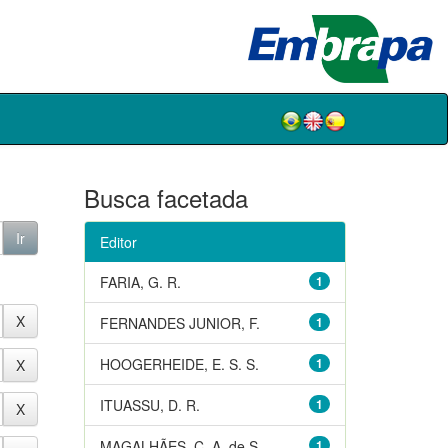
Busca facetada
Editor
FARIA, G. R.
1
FERNANDES JUNIOR, F.
1
HOOGERHEIDE, E. S. S.
1
ITUASSU, D. R.
1
MAGALHÃES, C. A. de S.
1