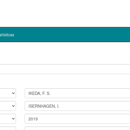
atísticas