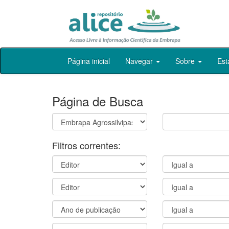
Skip
Página inicial
Navegar
Sobre
Est
navigation
Página de Busca
Filtros correntes: