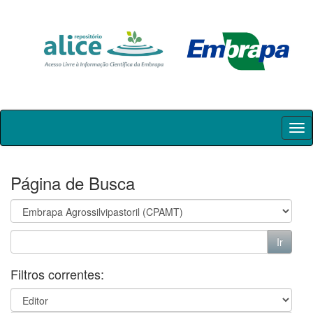
Skip
navigation
Página de Busca
Filtros correntes: