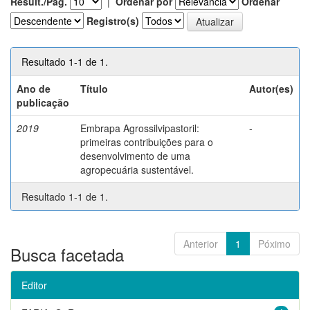
Result./Pág.
|
Ordenar por
Ordenar
Registro(s)
Resultado 1-1 de 1.
Ano de
Título
Autor(es)
publicação
2019
Embrapa Agrossilvipastoril:
-
primeiras contribuições para o
desenvolvimento de uma
agropecuária sustentável.
Resultado 1-1 de 1.
Anterior
1
Póximo
Busca facetada
Editor