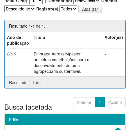
Result./Pág.
|
Ordenar por
Ordenar
Registro(s)
Resultado 1-1 de 1.
Ano de
Título
Autor(es)
publicação
2019
Embrapa Agrossilvipastoril:
-
primeiras contribuições para o
desenvolvimento de uma
agropecuária sustentável.
Resultado 1-1 de 1.
Anterior
1
Póximo
Busca facetada
Editor