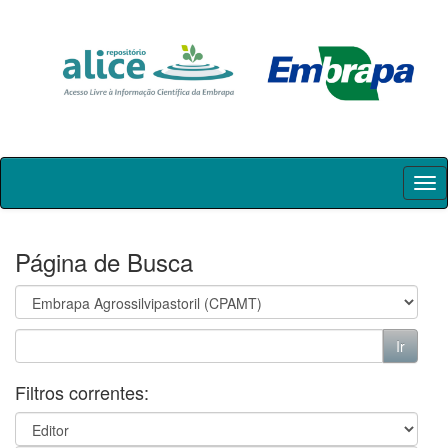
Skip
navigation
Página de Busca
Filtros correntes: